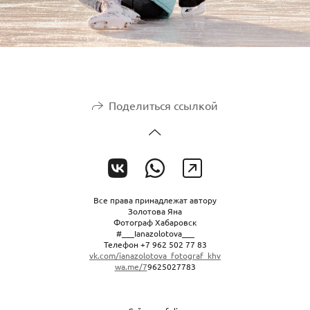
Поделиться ссылкой
Все права принадлежат автору
Золотова Яна
Фотограф Хабаровск
#___Ianazolotova___
Телефон +7 962 502 77 83
vk.com/ianazolotova_fotograf_khv
wa.me/7
9625027783