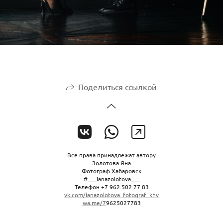
Поделиться ссылкой
Все права принадлежат автору
Золотова Яна
Фотограф Хабаровск
#___Ianazolotova___
Телефон +7 962 502 77 83
vk.com/ianazolotova_fotograf_khv
wa.me/7
9625027783